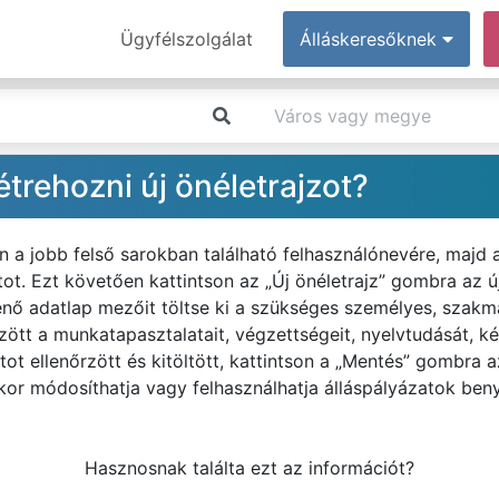
Ügyfélszolgálat
Álláskeresőknek
trehozni új önéletrajzot?
n a jobb felső sarokban található felhasználónevére, majd
t. Ezt követően kattintson az „Új önéletrajz” gombra az új
ő adatlap mezőit töltse ki a szükséges személyes, szakma
tt a munkatapasztalatait, végzettségeit, nyelvtudását, k
ot ellenőrzött és kitöltött, kattintson a „Mentés” gombra a
kor módosíthatja vagy felhasználhatja álláspályázatok ben
Hasznosnak találta ezt az információt?