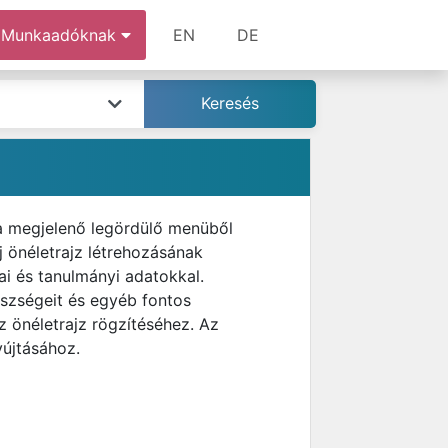
Munkaadóknak
EN
DE
 a megjelenő legördülő menüből
 önéletrajz létrehozásának
i és tanulmányi adatokkal.
észségeit és egyéb fontos
z önéletrajz rögzítéséhez. Az
yújtásához.