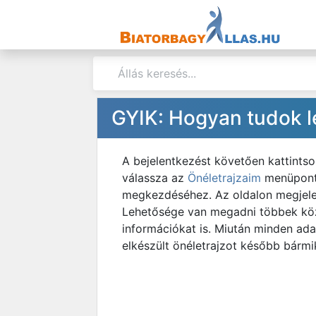
GYIK: Hogyan tudok lé
A bejelentkezést követően kattintso
válassza az
Önéletrajzaim
menüponto
megkezdéséhez. Az oldalon megjelen
Lehetősége van megadni többek közö
információkat is. Miután minden adat
elkészült önéletrajzot később bármi