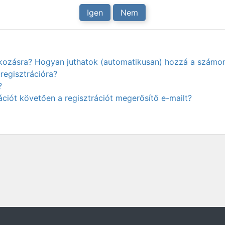
Igen
Nem
atkozásra? Hogyan juthatok (automatikusan) hozzá a számo
regisztrációra?
?
ciót követően a regisztrációt megerősítő e-mailt?