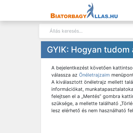
GYIK: Hogyan tudom a
A bejelentkezést követően kattintso
válassza az
Önéletrajzaim
menüpontot
A kiválasztott önéletrajz mellett t
információkat, munkatapasztalatoka
felejtsen el a „Mentés” gombra katt
szüksége, a mellette található „Törl
lesz elérhető és nem használható fe