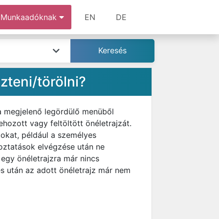
Munkaadóknak
EN
DE
teni/törölni?
 a megjelenő legördülő menüből
ozott vagy feltöltött önéletrajzát.
tokat, például a személyes
oztatások elvégzése után ne
 egy önéletrajzra már nincs
lés után az adott önéletrajz már nem