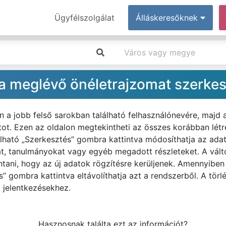
Ügyfélszolgálat
Álláskeresőknek
 meglévő önéletrajzomat szerkesz
n a jobb felső sarokban található felhasználónevére, majd
. Ezen az oldalon megtekintheti az összes korábban létreh
alálható „Szerkesztés” gombra kattintva módosíthatja az ada
t, tanulmányokat vagy egyéb megadott részleteket. A vált
intani, hogy az új adatok rögzítésre kerüljenek. Amennyiben
és” gombra kattintva eltávolíthatja azt a rendszerből. A tör
l jelentkezésekhez.
Hasznosnak találta ezt az információt?