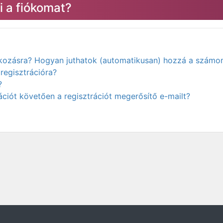
 a fiókomat?
atkozásra? Hogyan juthatok (automatikusan) hozzá a számo
regisztrációra?
?
ciót követően a regisztrációt megerősítő e-mailt?