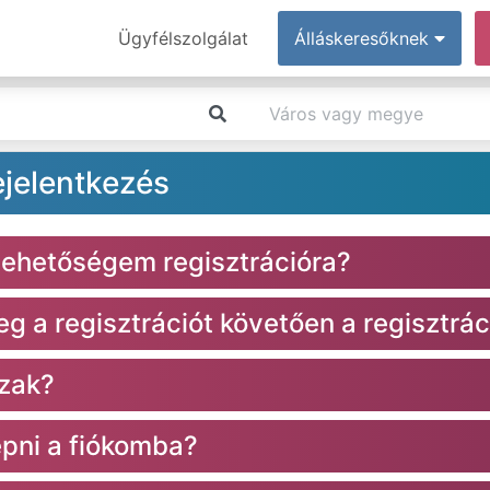
Ügyfélszolgálat
Álláskeresőknek
ejelentkezés
lehetőségem regisztrációra?
 a regisztrációt követően a regisztrác
szak?
épni a fiókomba?