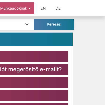
Munkaadóknak
EN
DE
iót megerősítő e-mailt?