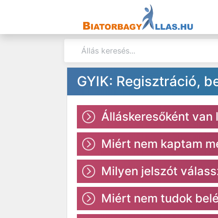
GYIK: Regisztráció, b
Álláskeresőként van 
Miért nem kaptam meg
Milyen jelszót válas
Miért nem tudok bel