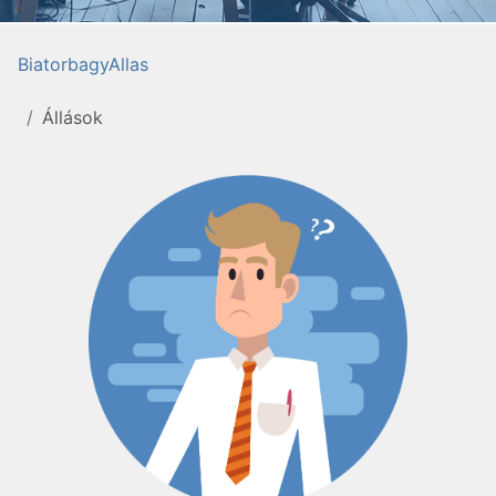
BiatorbagyAllas
Állások