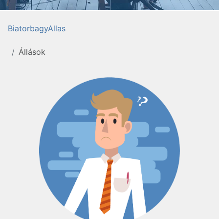
BiatorbagyAllas
Állások